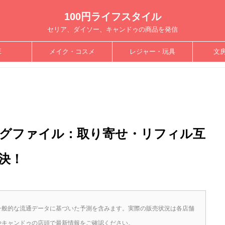
100円ライフスタイル
セリア、ダイソー、キャンドゥの商品を発信
E
メイク・コスメ
レジャー・玩具
文
ングファイル：取り寄せ・リフィル互
決！
一般的な流通データに基づいた予測を含みます。実際の販売状況は各店舗
やキャンドゥの店頭で最新情報をご確認ください。