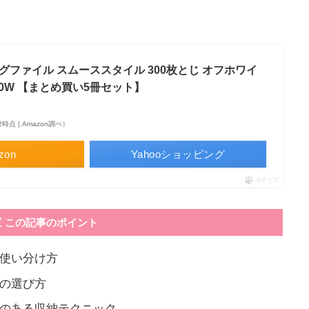
ングファイル スムーススタイル 300枚とじ オフホワイ
S430W 【まとめ買い5冊セット】
:32時点 | Amazon調べ）
zon
Yahooショッピング
ポチップ
この記事のポイント
使い分け方
の選び方
のある収納テクニック