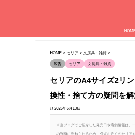
HOM
HOME
>
セリア
>
文房具・雑貨
>
広告
セリア
文房具・雑貨
セリアのA4サイズ2リ
換性・捨て方の疑問を解
2026年6月13日
※当ブログでご紹介した発売日や店舗情報は、
の判断に委ねられるため、必ずお近くのセリア