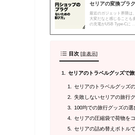
セリアの変換プラグ
最近のガジェット界隈は
大変だなと感じることも多
の充電がUSB Type-Cに ..
目次
[
非表示
]
セリアのトラベルグッズで旅
セリアのトラベルグッズ
失敗しないセリアの旅行
100均での旅行グッズの
セリアの圧縮袋で荷物を
セリアの詰め替えボトル