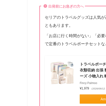
出発前にお急ぎの方へ
セリアのトラベルグッズは人気が
ともあります。
「お店に行く時間がない」「必要
で定番のトラベルポーチセットな
トラベルポーチ 
衣類収納 出張 
ーズ 小物入れ 
Fincy Palmoo
¥1,979
（2026/06/12
Am