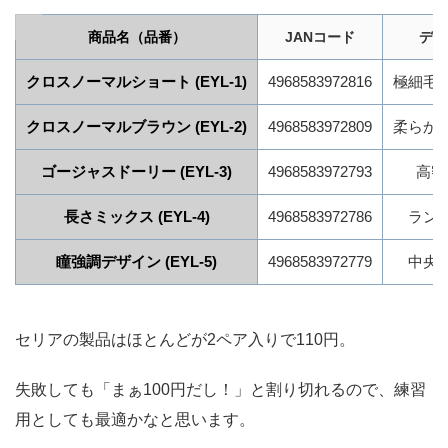
商品名（品番）
JANコード
デザ
クロスノーマルショート (EYL-1)
4968583972816
極細毛
クロスノーマルブラウン (EYL-2)
4968583972809
柔らか
ゴージャスドーリー (EYL-3)
4968583972793
高密
長さミックス (EYL-4)
4968583972786
ラン
瞳強調デザイン (EYL-5)
4968583972779
中央
セリアの製品はほとんどが2ペア入りで110円。
失敗しても「まぁ100円だし！」と割り切れるので、練習
用としても最適かなと思います。