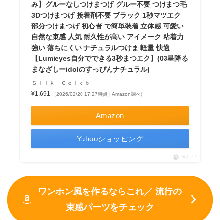
み】グルーなしつけまつげ グルー不要 つけまつ毛
3Dつけまつげ 接着剤不要 ブラック 1秒マツエク
部分つけまつげ 初心者 で簡単装着 立体感 可愛い
自然な束感 人気 耐久性が高い アイメーク 粘着力
強い 落ちにくい ナチュラルつけま 軽量 快適
【Lumieyes自分でできる3秒まつエク】(03星降る
まなざしーidolのすっぴんナチュラル)
Ｓｉｌｋ Ｃｅｌｅｂ
¥1,691
（2026/02/20 17:27時点 | Amazon調べ）
Amazon
Yahooショッピング
ポチップ
ワンホン風を作るならこれ／ 流行の
束感パーツをチェック