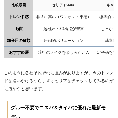
比較項目
セリア (Seria)
キャン
トレンド感
非常に高い（ワンホン・束感）
標準的（
毛質
超極細・3D構造が豊富
しっかり
部分用の種類
圧倒的バリエーション
基本的
おすすめ層
流行のメイクを楽しみたい人
定番品を安
このように各社それぞれに強みがありますが、今のトレン
ドを追いかけるならまずはセリアをチェックしてみるのが
近道かなと思います。
グルー不要でコスパ＆タイパに優れた最新モ
デル