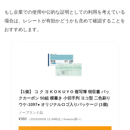
もし企業での使用や公的な証明としての利用を考えている
場合は、レシートが有効かどうかも含めて確認することを
おすすめします。
【1個】 コ ク ヨ K O K U Y O 複写簿 領収書 バッ
クカーボン 50組 横書き 小切手判 ヨコ型 二色刷り
ウケ-1097● オリジナルロゴ入りパッケージ (1個)
ノーブランド品
¥360
（2026/08/08 12:49時点 | Amazon調べ）