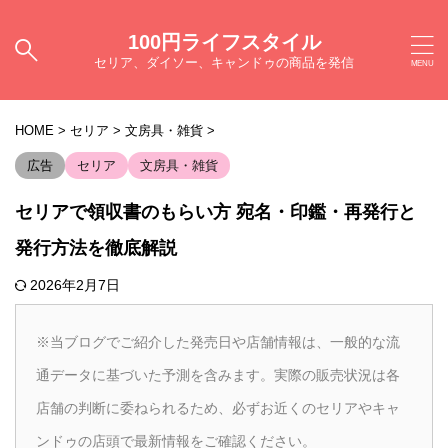
100円ライフスタイル
セリア、ダイソー、キャンドゥの商品を発信
HOME
>
セリア
>
文房具・雑貨
>
広告
セリア
文房具・雑貨
セリアで領収書のもらい方 宛名・印鑑・再発行と
発行方法を徹底解説
2026年2月7日
※当ブログでご紹介した発売日や店舗情報は、一般的な流
通データに基づいた予測を含みます。実際の販売状況は各
店舗の判断に委ねられるため、必ずお近くのセリアやキャ
ンドゥの店頭で最新情報をご確認ください。